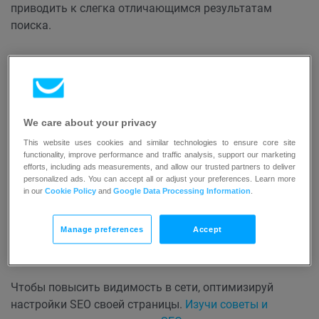
приводить к слегка отличающимся результатам
поиска.
Поисковые системы стали незаменимым
инструментом для навигации по огромному
количеству информации, доступной в Интернете. Они
предоставляют пользователям эффективный способ
We care about your privacy
находить ответы на свои вопросы, открывать для себя
This website uses cookies and similar technologies to ensure core site
новые сайты, исследовать интересующие темы и
functionality, improve performance and traffic analysis, support our marketing
получать доступ к широкому спектру цифрового
efforts, including ads measurements, and allow our trusted partners to deliver
personalized ads. You can accept all or adjust your preferences. Learn more
контента. Кроме того, поисковые системы часто
in our
Cookie Policy
and
Google Data Processing Information
.
предлагают дополнительные функции, такие как
поиск по изображениям, поиск новостей, карты и
Manage preferences
Accept
специализированные опции поиска, чтобы еще больше
улучшить пользовательский опыт.
Чтобы повысить видимость в сети, оптимизируй
настройки SEO своей страницы.
Изучи советы и