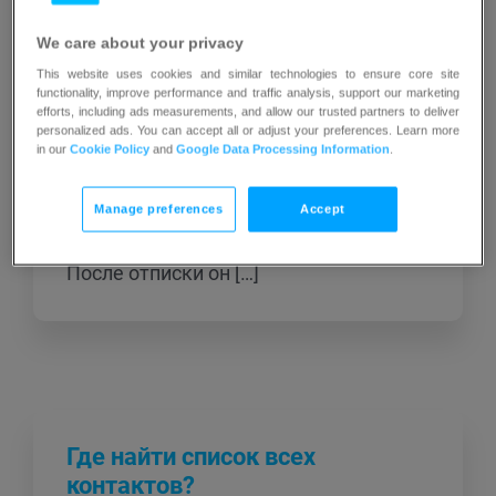
приведен пример дисклеймера
GetResponse: Получатель кликает
We care about your privacy
ссылку и видит страницу отписки, на
This website uses cookies and similar technologies to ensure core site
которой отображаются все списки, на
functionality, improve performance and traffic analysis, support our marketing
efforts, including ads measurements, and allow our trusted partners to deliver
которые он подписан. Он может
personalized ads. You can accept all or adjust your preferences. Learn more
выбрать, от каких списков
in our
Cookie Policy
and
Google Data Processing Information
.
отписаться, а также остаться
подписанным на все списки, но
Manage preferences
Accept
отозвать своё согласие на GDPR.
После отписки он […]
Где найти список всех
контактов?