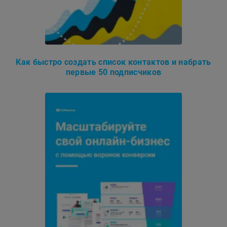
Как быстро создать список контактов и набрать
первые 50 подписчиков