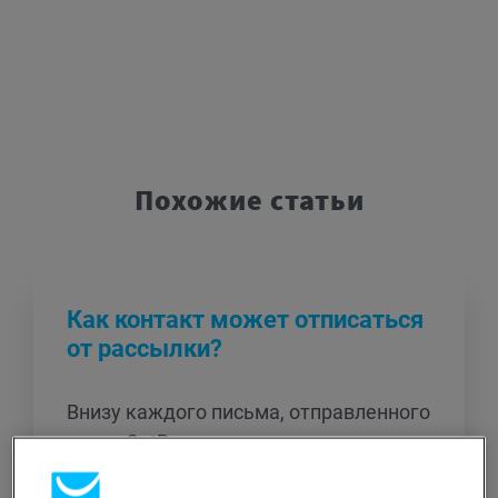
Похожие статьи
Как контакт может отписаться
от рассылки?
Внизу каждого письма, отправленного
через GetResponse, содержится
ссылка отказа от подписки. Ниже