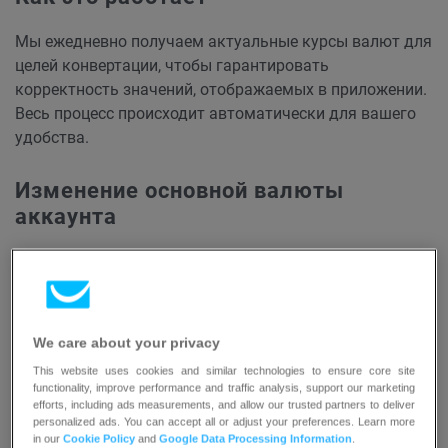
Мы ежедневно получаем актуальные курсы валют для
целей конвертации, чтобы гарантировать
корректность значений, отображаемых в приложении.
Весь процесс происходит автоматически для вашего
удобства.
Изменение основной валюты
аккаунта
Вы можете проверить, какая основная валюта
установлена для вашего аккаунта, в разделе
Профиль
> Управление аккаунтом > Данные аккаунта
. Однако,
поскольку пересчет всех заказов является
We care about your privacy
ресурсоёмкой операцией, для изменения валюты
This website uses cookies and similar technologies to ensure core site
необходимо обратиться в нашу команду
Customer
functionality, improve performance and traffic analysis, support our marketing
Success
.
efforts, including ads measurements, and allow our trusted partners to deliver
personalized ads. You can accept all or adjust your preferences. Learn more
in our
Cookie Policy
and
Google Data Processing Information
.