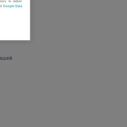
ners to deliver
nd
Google Data
вашей