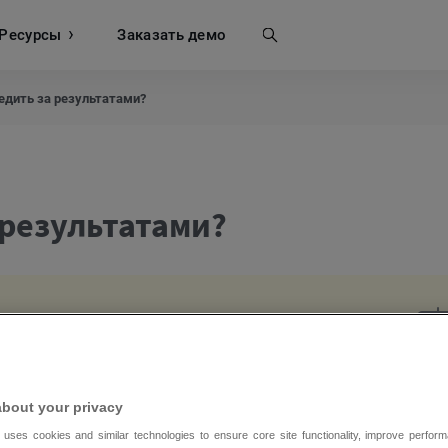
Ресурсы
Поиск
Заказать демо
ледить за результатами?
 результатами?
o в аккаунтах GetResponse MAX.
about your privacy
 uses cookies and similar technologies to ensure core site functionality, improve perform