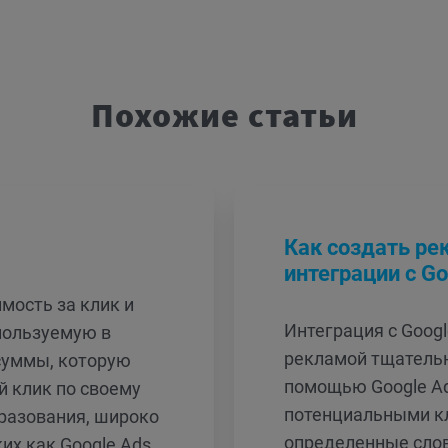
Похожие статьи
Как создать р
интеграции с Go
мость за клик и
Интеграция с Googl
пользуемую в
рекламой тщатель
суммы, которую
помощью Google Ad
й клик по своему
потенциальными кл
разования, широко
определенные слов
их как Google Ads,