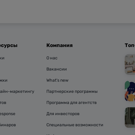
есурсы
Компания
Топ
ки
О нас
Вакансии
ржки
What’s new
лайн-маркетингу
Партнерские программы
тов
Программа для агентств
esponse
Для инвесторов
бинаров
Специальные возможности