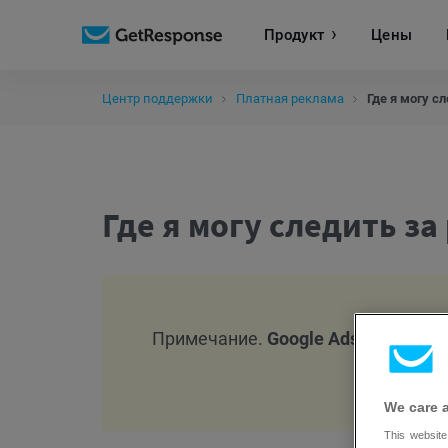
Продукт
Цены
Центр поддержки
Платная реклама
Где я могу с
Где я могу следить за
Примечание.
Google Ads
недоступн
We care 
This website