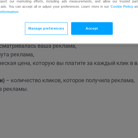
upport our marketing efforts, including ads measurements, and allow our trusted part
 ads. You can accept all or adjust your preferences. Learn more in our
Cookie Policy
a
еклам, перейдите в
Платная реклама >> Google Ads
.
Information
.
Manage preferences
Accept
осматривалась ваша реклама,
ута реклама,
еская цена, которую вы платите за каждый клик в 
и)
– количество кликов, которое получила реклама,
в рекламы.