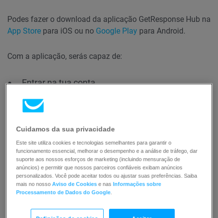
Podes fazer o download da aplicação GetResponse Hub na
App Store
para iOS ou no
Google Play
para Android.
Com a aplicação, serás capaz de:
Entrar na tua conta
Ver seus cursos e boletins informativos
Participar de seus cursos – todos os tipos de
lições estão disponíveis (texto, vídeo, áudio, quiz,
Cuidamos da sua privacidade
pdf, webinars, sites externos)
Este site utiliza cookies e tecnologias semelhantes para garantir o
Acompanhar o progresso dos teus cursos
funcionamento essencial, melhorar o desempenho e a análise de tráfego, dar
suporte aos nossos esforços de marketing (incluindo mensuração de
Descarrega certificados
anúncios) e permitir que nossos parceiros confiáveis exibam anúncios
personalizados. Você pode aceitar todos ou ajustar suas preferências. Saiba
Partilha a tua experiência através de
mais no nosso
Aviso de Cookies
e nas
Informações sobre
comentários
Processamento de Dados do Google
.
Mantém-te a par das newsletters que recebeste