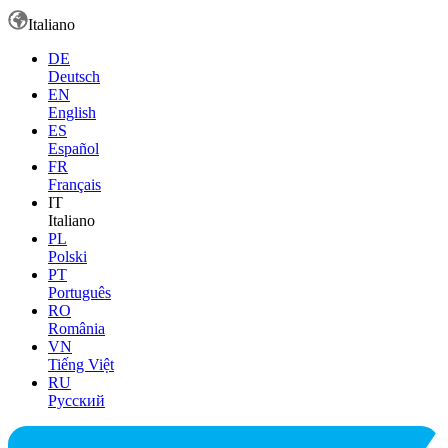
Italiano
DE
Deutsch
EN
English
ES
Español
FR
Français
IT
Italiano
PL
Polski
PT
Português
RO
România
VN
Tiếng Việt
RU
Русский