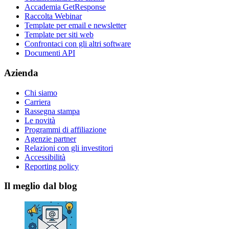
Accademia GetResponse
Raccolta Webinar
Template per email e newsletter
Template per siti web
Confrontaci con gli altri software
Documenti API
Azienda
Chi siamo
Carriera
Rassegna stampa
Le novità
Programmi di affiliazione
Agenzie partner
Relazioni con gli investitori
Accessibilità
Reporting policy
Il meglio dal blog