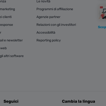
tenza
Le novità
e marketing
Programmi di affiliazione
 clienti
Agenzie partner
Response
Relazioni con gli investitori
Scopr
r
Accessibilità
il e newsletter
Reporting policy
i web
li altri software
Seguici
Cambia la lingua