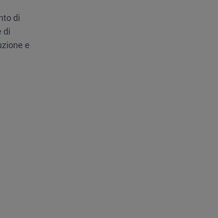
nto di
 di
uzione e