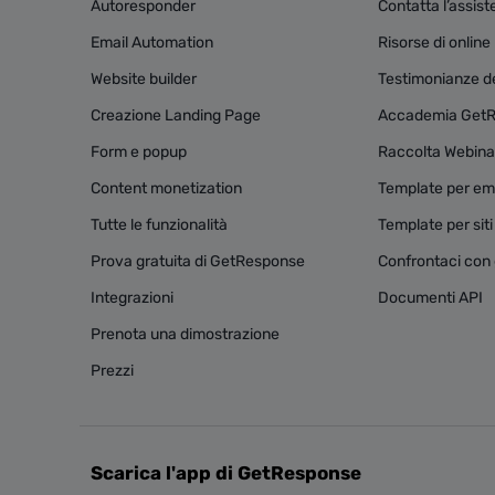
Autoresponder
Contatta l’assis
Email Automation
Risorse di onlin
Website builder
Testimonianze dei
Creazione Landing Page
Accademia Get
Form e popup
Raccolta Webina
Content monetization
Template per ema
Tutte le funzionalità
Template per sit
Prova gratuita di GetResponse
Confrontaci con g
Integrazioni
Documenti API
Prenota una dimostrazione
Prezzi
Scarica l'app di GetResponse