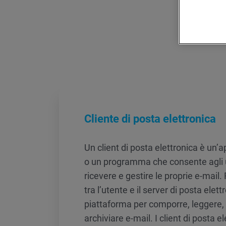
Cliente di posta elettronica
Un client di posta elettronica è un’
o un programma che consente agli ut
ricevere e gestire le proprie e-mail.
tra l’utente e il server di posta elet
piattaforma per comporre, leggere,
archiviare e-mail. I client di posta e