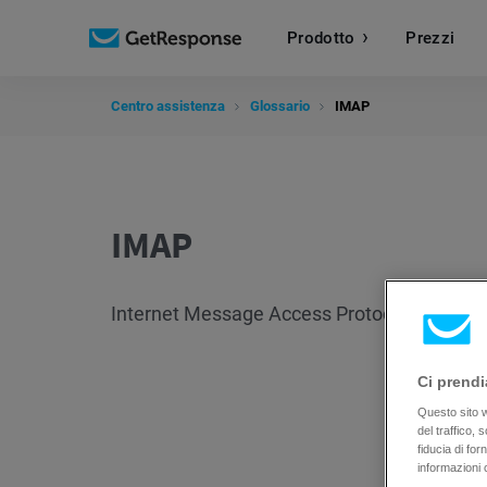
Prodotto
Prezzi
Centro assistenza
Glossario
IMAP
IMAP
Internet Message Access Protocol, un protoc
Ci prendi
Questo sito we
del traffico,
fiducia di fo
informazioni 