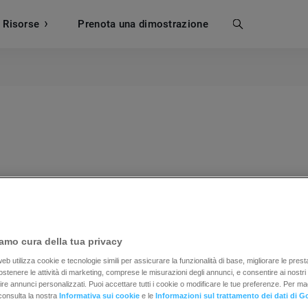
Risorse
Prenota una dimostrazione
Cerca
ollo standard per accedere alla posta elettronica da un 
amo cura della tua privacy
b utilizza cookie e tecnologie simili per assicurare la funzionalità di base, migliorare le prestaz
 sostenere le attività di marketing, comprese le misurazioni degli annunci, e consentire ai nostri
rnire annunci personalizzati. Puoi accettare tutti i cookie o modificare le tue preferenze. Per ma
consulta la nostra
Informativa sui cookie
e le
Informazioni sul trattamento dei dati di G