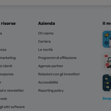
 risorse
Azienda
Il m
za
Chi siamo
Carriera
tenza
Le novità
e marketing
Programmi di affiliazione
 clienti
Agenzie partner
Response
Relazioni con gli investitori
r
Accessibilità
il e newsletter
Reporting policy
Scopr
i web
li altri software