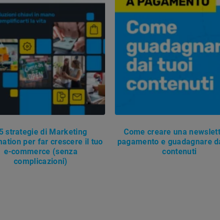
5 strategie di Marketing
Come creare una newslett
ation per far crescere il tuo
pagamento e guadagnare da
e-commerce (senza
contenuti
complicazioni)