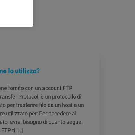
e lo utilizzo?
ene fornito con un account FTP
Transfer Protocol, è un protocollo di
to per trasferire file da un host a un
re utilizzato per: Per accedere al
ato, avrai bisogno di quanto segue:
 FTP ti […]