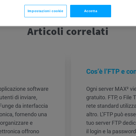
Impostazioni cookie
Accetta
Articoli correlati
Cos’è l’FTP e com
applicazione software
Ogni server MAX² vi
enti di inviare,
gratuito. FTP, o File 
 Funge da interfaccia
rete standard utilizza
tronica, fornendo una
altro. L’FTP può esse
 organizzare e
tuo server FTP dedic
lettronica offrono
il login e la password