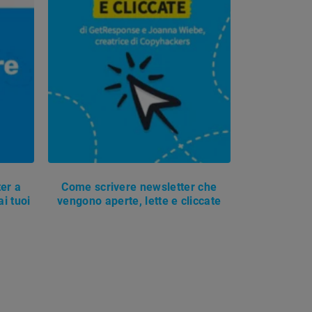
er a
Come scrivere newsletter che
i tuoi
vengono aperte, lette e cliccate