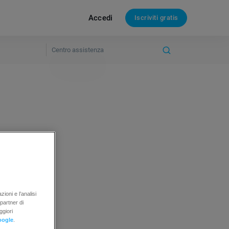
Accedi
Iscriviti gratis
server.
ioni e l’analisi
 partner di
ggiori
oogle
.