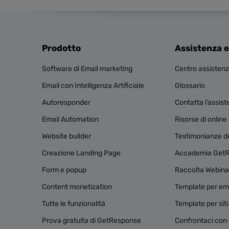
Prodotto
Assistenza e
Software di Email marketing
Centro assisten
Email con Intelligenza Artificiale
Glossario
Autoresponder
Contatta l’assis
Email Automation
Risorse di onlin
Website builder
Testimonianze dei
Creazione Landing Page
Accademia Get
Form e popup
Raccolta Webina
Content monetization
Template per ema
Tutte le funzionalità
Template per sit
Prova gratuita di GetResponse
Confrontaci con g