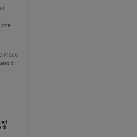
 il
zione
sto modo
tano di
 nel
e di