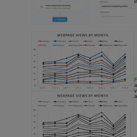
i
a
v
a