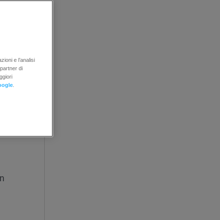
uisiti
ioni e l’analisi
assetto
 partner di
ggiori
.
oogle
.
to di
 usare
un