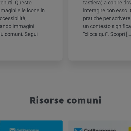
tenuti. Questo
tastiera) a capire do
mmagini e le icone in
interagire con esso. Q
cessibilità,
pratiche per scrivere 
zzando immagini
un contesto signific
più comuni. Segui
“clicca qui”. Scopri […
Risorse comuni