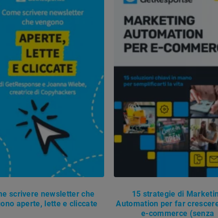
e scrivere newsletter che
15 strategie di Marketi
ono aperte, lette e cliccate
Automation per far crescere 
e-commerce (senza