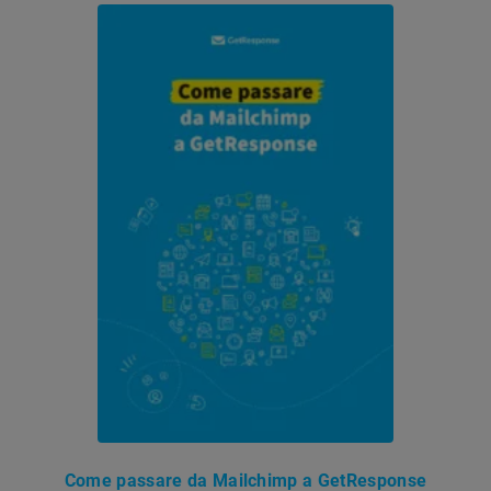
Come passare da Mailchimp a GetResponse