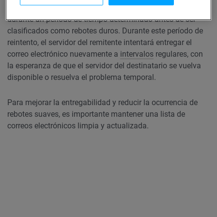
automáticamente por el servidor de correo del remitente
durante un período de tiempo determinado antes de ser
clasificados como rebotes duros. Durante este período de
reintento, el servidor del remitente intentará entregar el
correo electrónico nuevamente a
intervalos
regulares, con
la esperanza de que el servidor del destinatario se vuelva
disponible o resuelva el problema temporal.
Para mejorar la entregabilidad y reducir la ocurrencia de
rebotes suaves, es importante mantener una lista de
correos electrónicos limpia y actualizada.