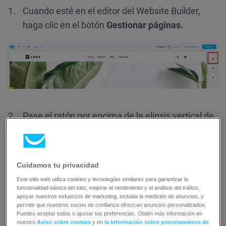
Cuando esté en el editor del Website Builder,
haga clic en el botón
Gestionar páginas.
Pase el ratón por encima de la elipsis vertical de
la derecha y haga clic en
Eliminar
.
Cuidamos tu privacidad
Este sitio web utiliza cookies y tecnologías similares para garantizar la
funcionalidad básica del sitio, mejorar el rendimiento y el análisis del tráfico,
apoyar nuestros esfuerzos de marketing, incluida la medición de anuncios, y
permitir que nuestros socios de confianza ofrezcan anuncios personalizados.
Puedes aceptar todos o ajustar tus preferencias. Obtén más información en
nuestro
Aviso sobre cookies
y en
la Información sobre procesamiento de