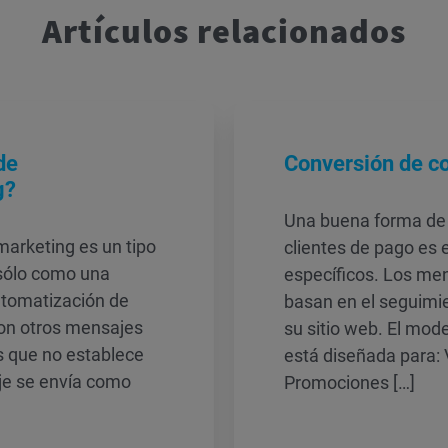
Artículos relacionados
de
Conversión de co
g?
Una buena forma de 
arketing es un tipo
clientes de pago es 
 sólo como una
específicos. Los men
automatización de
basan en el seguimie
con otros mensajes
su sitio web. El mod
 que no establece
está diseñada para: 
je se envía como
Promociones […]