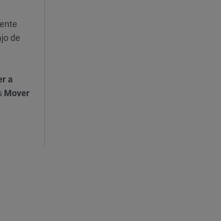
mente
ajo de
r a
os
Mover