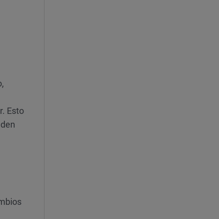
o,
r. Esto
eden
ambios