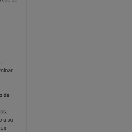
.
rminar
o de
tos.
o a su
sus