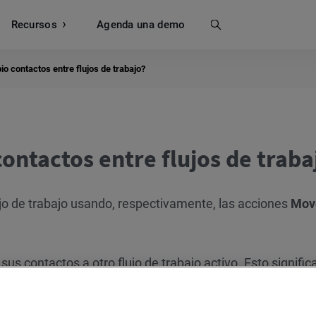
Recursos
Buscar
Agenda una demo
 contactos entre flujos de trabajo?
ntactos entre flujos de traba
ujo de trabajo usando, respectivamente, las acciones
Mov
sus contactos a otro flujo de trabajo activo. Esto signific
ujo de trabajo a la vez. Utilice
Mover a flujo de trabajo
o y agregarlos a otro. Efectivamente, los contactos que ll