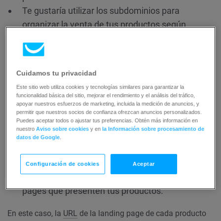
Te gustaría utilizar los subdominios para
organizar la venta de tus productos según
temporadas, mercados u otras categorías que
se ajusten a las necesidades de tu negocio.
Cuidamos tu privacidad
Ejemplo
Este sitio web utiliza cookies y tecnologías similares para garantizar la
funcionalidad básica del sitio, mejorar el rendimiento y el análisis del tráfico,
apoyar nuestros esfuerzos de marketing, incluida la medición de anuncios, y
Tienes un dominio getresponse.com. Estás realizando una
permitir que nuestros socios de confianza ofrezcan anuncios personalizados.
venta
de tres de tus productos, y quieres una landing page
Puedes aceptar todos o ajustar tus preferencias. Obtén más información en
nuestro
Aviso sobre cookies
y en
la Información sobre procesamiento de
dedicada para cada uno de los productos. Necesitas:
datos de Google
.
Asignar tu dominio a tu
landing page
o
sitio web
.
Configuración de cookies
Aceptar
Crear un directorio para cada una de las landing
pages que presenten tus productos.
En este caso, la
URL
de la landing page de cada producto