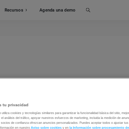
Recursos
Buscar
Agenda una demo
 marketing que consiste en enviar una serie de mensaje
eterminado durante un periodo de tiempo concreto. El té
nstante de estos mensajes, similar al agua que gotea de u
 tu privacidad
b utiliza cookies y tecnologías similares para garantizar la funcionalidad básica del sitio, mejor
rir a los
clientes
potenciales, construir relaciones y guiar
 el análisis del tráfico, apoyar nuestros esfuerzos de marketing, incluida la medición de anunc
 ventas. Mediante la entrega de contenido relevante y va
 socios de confianza ofrezcan anuncios personalizados. Puedes aceptar todos o ajustar tus 
nformación en nuestro
Aviso sobre cookies
y en
la Información sobre procesamiento de