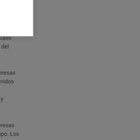
mentar
ién
clave
 del
presas
enidos
 y
presas
mpo. Los