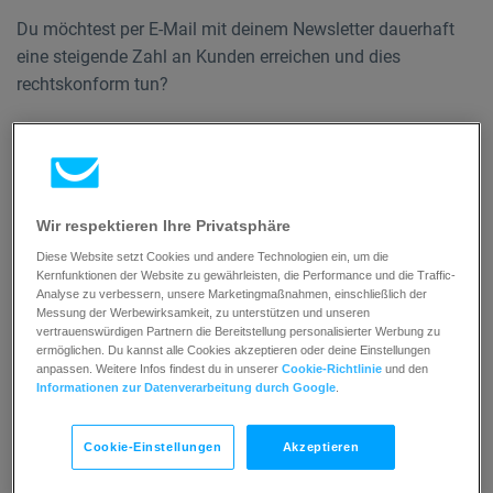
Du möchtest per E-Mail mit deinem Newsletter dauerhaft
eine steigende Zahl an Kunden erreichen und dies
rechtskonform tun?
Um rechtssicheres E-Mail-Marketing betreiben zu können,
solltest du anhand dieser 10 Tipps überprüfen, ob der
Versand deiner Werbung und die Gestaltung deines
Wir respektieren Ihre Privatsphäre
Newsletter rechtlich einwandfrei sind.
Diese Website setzt Cookies und andere Technologien ein, um die
Kernfunktionen der Website zu gewährleisten, die Performance und die Traffic-
Analyse zu verbessern, unsere Marketingmaßnahmen, einschließlich der
Messung der Werbewirksamkeit, zu unterstützen und unseren
vertrauenswürdigen Partnern die Bereitstellung personalisierter Werbung zu
ermöglichen. Du kannst alle Cookies akzeptieren oder deine Einstellungen
anpassen. Weitere Infos findest du in unserer
Cookie-Richtlinie
und den
Informationen zur Datenverarbeitung durch Google
.
Cookie-Einstellungen
Akzeptieren