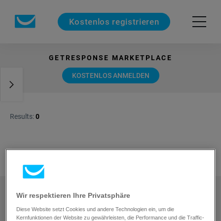
Kostenlos registrieren
GETRESPONSE MARKETPLACE
Solution
type
KOSTENLOS ANMELDEN
Certificated
Partner
Results:
0
Have a service you’d like to offer to GetResponse
Wir respektieren Ihre Privatsphäre
customers?
Join our agency program
Diese Website setzt Cookies und andere Technologien ein, um die
Kernfunktionen der Website zu gewährleisten, die Performance und die Traffic-