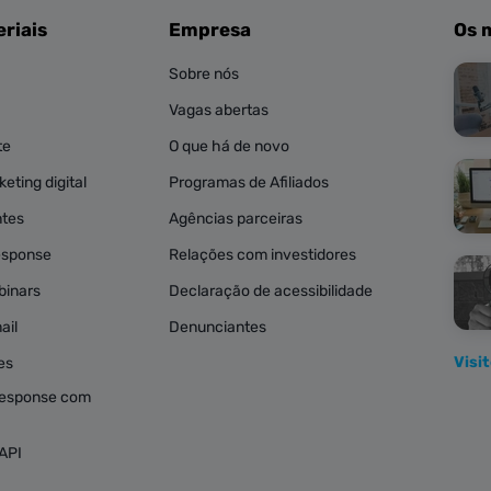
riais
Empresa
Os 
Sobre nós
Vagas abertas
te
O que há de novo
eting digital
Programas de Afiliados
ntes
Agências parceiras
esponse
Relações com investidores
binars
Declaração de acessibilidade
ail
Denunciantes
Visi
es
esponse com
API