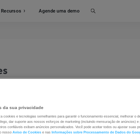
Recursos
Busca
Agende uma demo
es
nitorização e registo das interações do utilizador com o
ento de quando um utilizador clica numa ligação ou num
 da sua privacidade
um botão ou em qualquer outro elemento clicável, o seg
iliza cookies e tecnologias semelhantes para garantir o funcionamento essencial, melhorar o
ráfego, dar suporte aos nossos esforços de marketing (incluindo mensuração de anúncios) e 
ados recolhidos incluem informações como a data e a hor
iros confiáveis exibam anúncios personalizados. Você pode aceitar todos ou ajustar suas pr
no nosso
Aviso de Cookies
e nas
Informações sobre Processamento de Dados do Goo
calização do utilizador ou as informações do dispositivo.