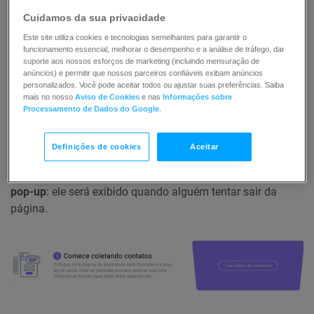
Cuidamos da sua privacidade
Este site utiliza cookies e tecnologias semelhantes para garantir o
Página de inscrição
funcionamento essencial, melhorar o desempenho e a análise de tráfego, dar
suporte aos nossos esforços de marketing (incluindo mensuração de
Você pode criá-lo em funis de construção de lista, webinar
anúncios) e permitir que nossos parceiros confiáveis exibam anúncios
personalizados. Você pode aceitar todos ou ajustar suas preferências. Saiba
e vendas. É uma landing page onde você pode coletar
mais no nosso
Aviso de Cookies
e nas
Informações sobre
leads incentivando-os a se inscreverem na sua lista. Você
Processamento de Dados do Google
.
pode dizer a eles o que receberão em troca de sua
inscrição. Você também pode oferecer um brinde para
Definições de cookies
Aceitar
obter ainda mais inscrições. Esta página tem:
•
Formulário
embutido
: pode ser estático ou pop-up.
•
Sair do formulário
pop-up
: ele será exibido quando alguém tentar sair da
página.