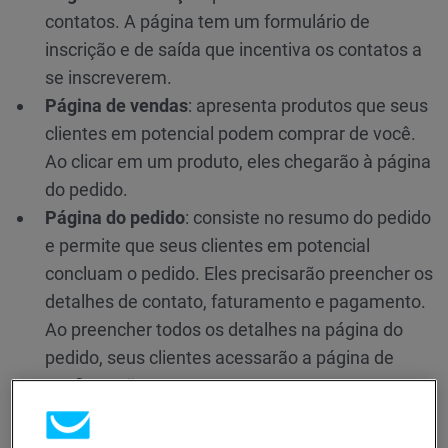
contatos. A página tem um formulário de
inscrição e de saída que incentiva os contatos a
se inscreverem.
Página de vendas
: apresenta produtos que seus
clientes em potencial podem comprar de você.
Ao clicar em um produto, eles chegarão à página
do pedido.
Página do pedido
: consiste no resumo do pedido
e permite que seus clientes em potencial
concluam o pedido. Eles precisarão preencher os
detalhes de contato, faturamento e pagamento.
Ao preencher todos os detalhes na página do
pedido, seus clientes acessarão a página de
confirmação.
Página de confirmação
: mostra o resumo do
pedido com todos os produtos comprados.