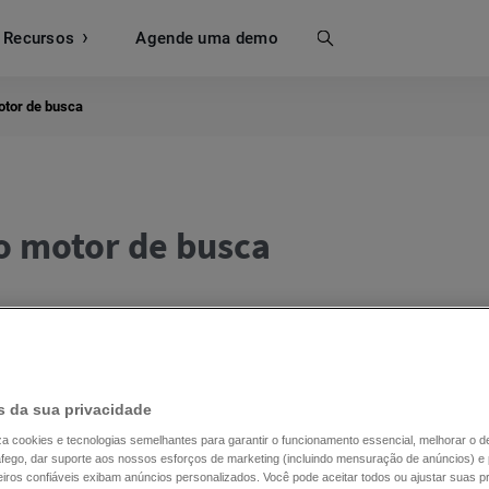
Recursos
Busca
Agende uma demo
otor de busca
o motor de busca
ine Results Page» (Página de Resultados do Motor de Bu
or de busca em resposta à pesquisa de um utilizador. 
e pesquisa num motor de busca, como o Google ou o Bing
ma lista de páginas web relevantes que correspondem à
 da sua privacidade
iliza cookies e tecnologias semelhantes para garantir o funcionamento essencial, melhorar o
ráfego, dar suporte aos nossos esforços de marketing (incluindo mensuração de anúncios) e 
iros confiáveis exibam anúncios personalizados. Você pode aceitar todos ou ajustar suas pr