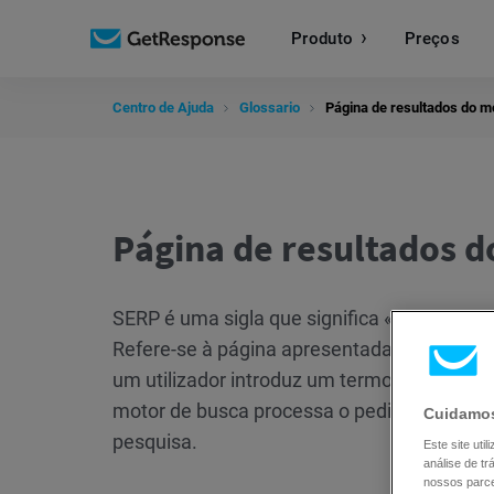
Produto
Preços
Centro de Ajuda
Glossario
Página de resultados do m
Página de resultados d
SERP é uma sigla que significa «Search Eng
Refere-se à página apresentada por um mot
um utilizador introduz um termo ou frase d
motor de busca processa o pedido e gera u
Cuidamos
pesquisa.
Este site ut
análise de t
nossos parce