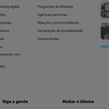
eting digital
Programas de Afiliados
ntes
Agências parceiras
esponse
Relações com investidores
binars
Declaração de acessibilidade
ail
Denunciantes
Visi
es
esponse com
API
Siga a gente
Mudar o idioma