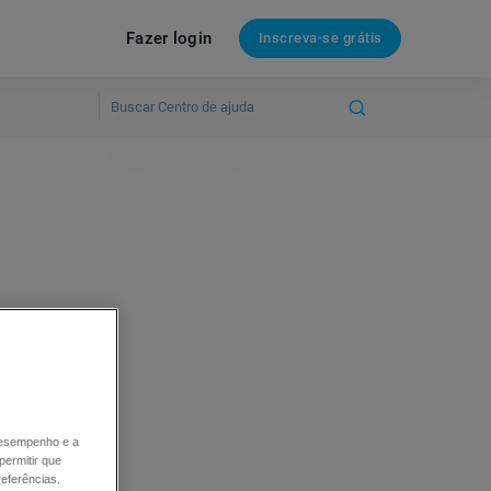
Fazer login
Inscreva-se grátis
sca).
Quando
, o
 desempenho e a
permitir que
eferências.