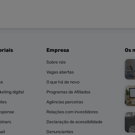
riais
Empresa
Os 
Sobre nós
Vagas abertas
te
O que há de novo
eting digital
Programas de Afiliados
ntes
Agências parceiras
esponse
Relações com investidores
binars
Declaração de acessibilidade
ail
Denunciantes