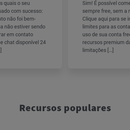
s quais o seu
Sim! É possível com
sado com sucesso:
sempre free, sem a n
to não foi bem-
Clique aqui para se 
a não estiver sendo
limites para as cont
rar em contato
uso de sua conta fr
e chat disponível 24
recursos premium d
]
limitações […]
Recursos populares