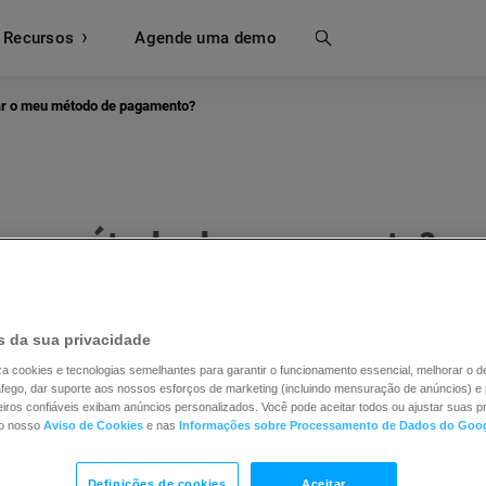
Recursos
Busca
Agende uma demo
ar o meu método de pagamento?
 meu método de pagamento?
ela nossa equipe de atendimento, mediante solicitação
 da sua privacidade
a
Email
e nosso agente irá ajudá-lo a alterar o método de
ontato conosco para obter informações sobre os métod
iliza cookies e tecnologias semelhantes para garantir o funcionamento essencial, melhorar o
ráfego, dar suporte aos nossos esforços de marketing (incluindo mensuração de anúncios) e 
esidência.
iros confiáveis exibam anúncios personalizados. Você pode aceitar todos ou ajustar suas pr
no nosso
Aviso de Cookies
e nas
Informações sobre Processamento de Dados do Goo
o atualmente aceitamos, clique em
aqui
.
Definições de cookies
Aceitar