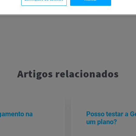
Artigos relacionados
agamento na
Posso testar a G
um plano?