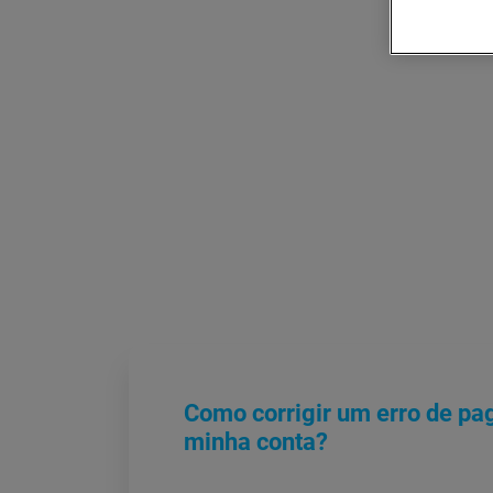
Como corrigir um erro de p
minha conta?