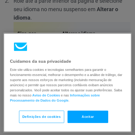
Role até a parte inferior da página e selecione
seu idioma no menu suspenso em
Alterar o
idioma
.
Cuidamos da sua privacidade
Este site utiliza cookies e tecnologias semelhantes para garantir o
funcionamento essencial, melhorar o desempenho e a análise de tráfego, dar
suporte aos nossos esforços de marketing (incluindo mensuração de
anúncios) e permitir que nossos parceiros confiáveis exibam anúncios
personalizados. Você pode aceitar todos ou ajustar suas preferências. Saiba
mais no nosso
Aviso de Cookies
e nas
Informações sobre
Processamento de Dados do Google
.
Definições de cookies
Aceitar