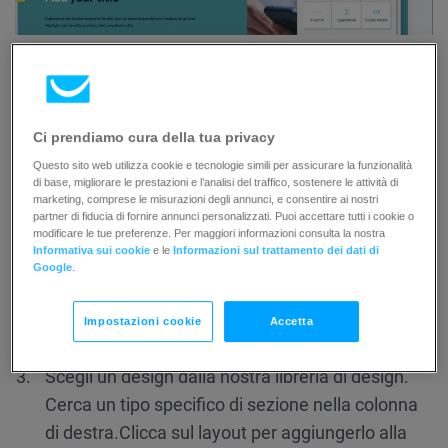
Non è possibile aggiungere una
Ci prendiamo cura della tua privacy
sezione completa all’interno di una
Questo sito web utilizza cookie e tecnologie simili per assicurare la funzionalità
esistente. Solo una sezione può
di base, migliorare le prestazioni e l’analisi del traffico, sostenere le attività di
marketing, comprese le misurazioni degli annunci, e consentire ai nostri
essere aggiunta sopra, sotto o tra
partner di fiducia di fornire annunci personalizzati. Puoi accettare tutti i cookie o
altre sezioni.
modificare le tue preferenze. Per maggiori informazioni consulta la nostra
Informativa sui cookie
e le
Informazioni sul trattamento dei dati di
Google
.
Impostazioni cookie
Accetta
Scegli un design dalla nostra libreria di design.
Cerca un tipo specifico di sezione nella colonna
di destra.
Clicca sul layout per aggiungerlo alla