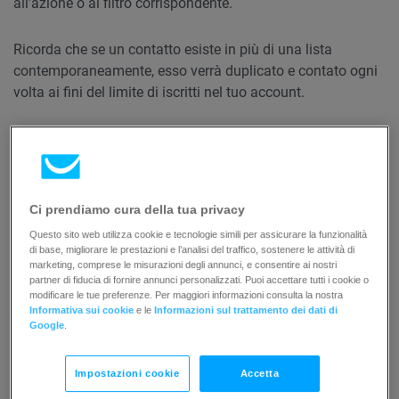
all’azione o al filtro corrispondente.
Ricorda che se un contatto esiste in più di una lista
contemporaneamente, esso verrà duplicato e contato ogni
volta ai fini del limite di iscritti nel tuo account.
Quali dati dei contatti vengono copiati?
Quando sposti i contatti a un’altra lista verranno copiate le
seguenti informazioni:
Ci prendiamo cura della tua privacy
Questo sito web utilizza cookie e tecnologie simili per assicurare la funzionalità
Dati di base del contatto.
di base, migliorare le prestazioni e l’analisi del traffico, sostenere le attività di
marketing, comprese le misurazioni degli annunci, e consentire ai nostri
Tag.
partner di fiducia di fornire annunci personalizzati. Puoi accettare tutti i cookie o
Il punteggio più recente.
modificare le tue preferenze. Per maggiori informazioni consulta la nostra
Informativa sui cookie
e le
Informazioni sul trattamento dei dati di
Google
.
L’attività di assegnazione dei punteggi
nella
Cronologia
Impostazioni cookie
Accetta
del contatto
indica che il valore del punteggio viene copiato