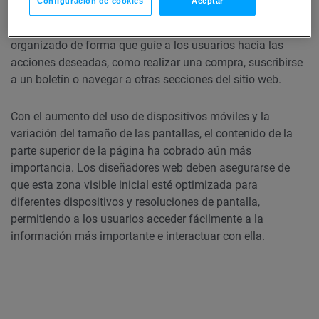
Configuración de cookies
Aceptar
mismo tiempo, incitar a los usuarios a seguir explorando.
El contenido debe ser visualmente atractivo y estar
organizado de forma que guíe a los usuarios hacia las
acciones deseadas, como realizar una compra, suscribirse
a un boletín o navegar a otras secciones del sitio web.
Con el aumento del uso de dispositivos móviles y la
variación del tamaño de las pantallas, el contenido de la
parte superior de la página ha cobrado aún más
importancia. Los diseñadores web deben asegurarse de
que esta zona visible inicial esté optimizada para
diferentes dispositivos y resoluciones de pantalla,
permitiendo a los usuarios acceder fácilmente a la
información más importante e interactuar con ella.