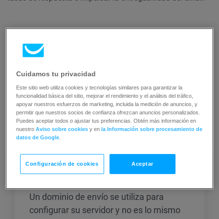
Cuidamos tu privacidad
Este sitio web utiliza cookies y tecnologías similares para garantizar la
funcionalidad básica del sitio, mejorar el rendimiento y el análisis del tráfico,
Artículos relacionados
apoyar nuestros esfuerzos de marketing, incluida la medición de anuncios, y
permitir que nuestros socios de confianza ofrezcan anuncios personalizados.
Puedes aceptar todos o ajustar tus preferencias. Obtén más información en
nuestro
Aviso sobre cookies
y en
la Información sobre procesamiento de
datos de Google
.
Cómo elegir y configurar un
Configuración de cookies
Aceptar
dominio de envío?
Un dominio de envío se utiliza para
configurar su servidor y no es lo mismo