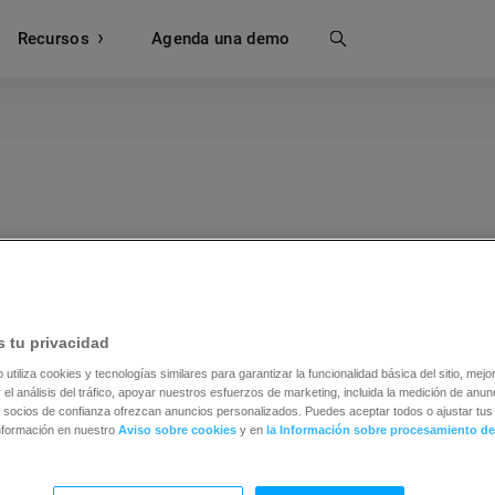
Recursos
Buscar
Agenda una demo
alización geográfica de sus suscriptores. Te ayudará a 
 tu privacidad
 a aumentar tus resultados de email marketing. Para acced
b utiliza cookies y tecnologías similares para garantizar la funcionalidad básica del sitio, mejor
Mostrar contactos” y buscar en tu lista (asegúrate de qu
 el análisis del tráfico, apoyar nuestros esfuerzos de marketing, incluida la medición de anunc
 lista, deberías ver un enlace que dice “Mostrar contactos 
 socios de confianza ofrezcan anuncios personalizados. Puedes aceptar todos o ajustar tus 
nformación en nuestro
Aviso sobre cookies
y en
la Información sobre procesamiento de