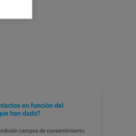
tactos en función del
que han dado?
condición campos de consentimiento