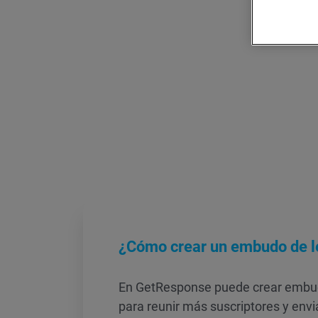
¿Cómo crear un embudo de 
En GetResponse puede crear embu
para reunir más suscriptores y envi