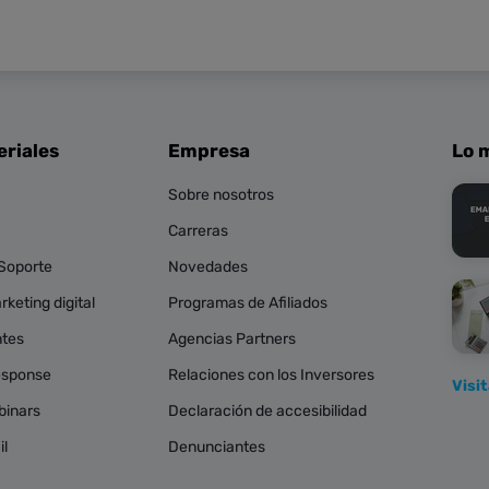
eriales
Empresa
Lo m
Sobre nosotros
Carreras
 Soporte
Novedades
keting digital
Programas de Afiliados
ntes
Agencias Partners
esponse
Relaciones con los Inversores
Visi
binars
Declaración de accesibilidad
il
Denunciantes