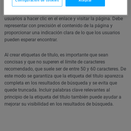
Configuración de cookies
Aceptar
trata una página web antes de hacer clic en ella. Una
etiqueta de título bien elaborada puede incitar a los
usuarios a hacer clic en el enlace y visitar la página. Debe
representar con precisión el contenido de la página y
proporcionar una indicación clara de lo que los usuarios
pueden esperar encontrar.
Al crear etiquetas de título, es importante que sean
concisas y que no superen el límite de caracteres
recomendado, que suele ser de entre 50 y 60 caracteres. De
este modo se garantiza que la etiqueta del título aparezca
completa en los resultados de búsqueda y se evita que
quede truncada. Incluir palabras clave relevantes al
principio de la etiqueta del título también puede ayudar a
mejorar su visibilidad en los resultados de búsqueda.