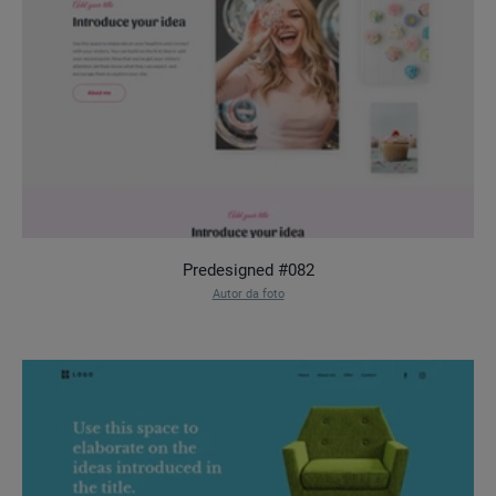
Predesigned #082
Autor da foto