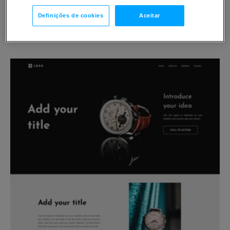
Predesigned #118
Definições de cookies
Aceitar
Autor da foto