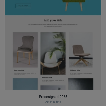
Predesigned #065
Autor da foto