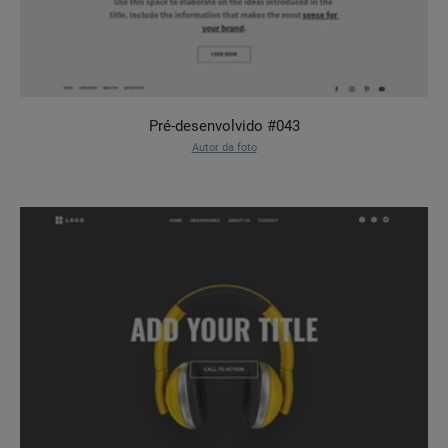
Pré-desenvolvido #043
Autor da foto