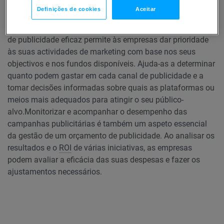
custos associados aos diferentes canais de publicidade e
Definições de cookies
Aceitar
a determinação da melhor afetação de fundos para
maximizar o retorno do investimento (ROI).
Um orçamento
de publicidade eficaz permite às empresas dar prioridade
às suas actividades de marketing com base nos seus
objectivos e nos fundos disponíveis. Ajuda-as a determinar
quanto podem gastar em cada canal de publicidade e a
tomar decisões informadas sobre quais as plataformas ou
meios mais adequados para atingir o seu público-
alvo.
Monitorizar e acompanhar o desempenho das
campanhas publicitárias é também um aspeto essencial
da gestão de um orçamento de publicidade. Ao analisar os
resultados e o
ROI
de várias iniciativas, as empresas
podem avaliar a eficácia das suas despesas e fazer os
ajustamentos necessários.