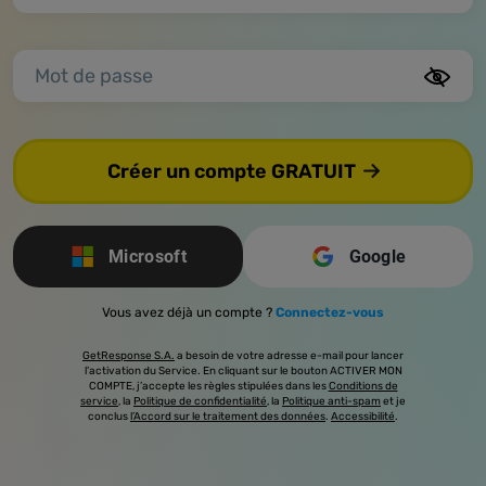
Mot de passe
Créer un compte GRATUIT
Microsoft
Google
Vous avez déjà un compte ?
Connectez-vous
GetResponse S.A.
a besoin de votre adresse e-mail pour lancer
l’activation du Service. En cliquant sur le bouton ACTIVER MON
COMPTE, j’accepte les règles stipulées dans les
Conditions de
service
, la
Politique de confidentialité
, la
Politique anti-spam
et je
conclus
l’Accord sur le traitement des données
.
Accessibilité
.