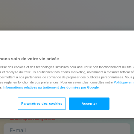
Créez un compte et
ons soin de votre vie privée
ayez toutes les fonctionnal
tilise des cookies et des technologies similaires pour assurer le bon fonctionnement du site,
et l'analyse du trafic. Ils soutiennent nos efforts marketing, notamment à mesurer l'efficacit
ratuitement pendant 14 jou
t permettent à nos partenaires de confiance de proposer des publicités personnalisées. Vous
es régler en fonction de vos préférences. Pour en savoir plus, consultez notre
Politique en
es
Informations relatives au traitement des données par Google
.
Sans carte de crédit | Mise à niveau quand vous le souhaite
Paramètres des cookies
Accepter
Nom complet
Ce champ est obligatoire.
E-mail