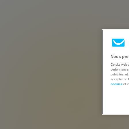
Nous pren
ess
Ce site web u
performances 
g
publicités, e
accepter ou l
cookies
et l