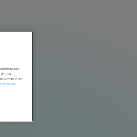
ités
 améliorer ses
é de nos
rs
 pouvez tous les
 matière de
z