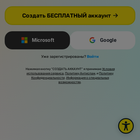
Создать БЕСПЛАТНЫЙ аккаунт
Microsoft
Google
Уже зарегистрированы?
Войти
Нажимая кнопку “СОЗДАТЬ АККАУНТ” я принимаю
Условия
использования сервиса
,
Политику Антиспам
, и
Политику
Конфиденциальности
.
Информация о специальных
возможностях
.