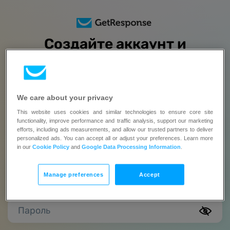
Создайте аккаунт и
попробуйте все бесплатно
в течение 14 дней
Банковская карта не нужна | Меняйте тариф, когда будете
We care about your privacy
готовы
This website uses cookies and similar technologies to ensure core site
functionality, improve performance and traffic analysis, support our marketing
Полное имя
efforts, including ads measurements, and allow our trusted partners to deliver
personalized ads. You can accept all or adjust your preferences. Learn more
in our
Cookie Policy
and
Google Data Processing Information
.
Это обязательное поле.
Email
Manage preferences
Accept
Пароль