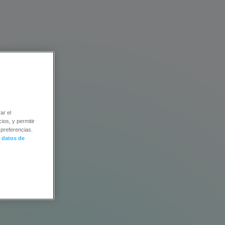
atis
ar el
ios, y permitir
preferencias.
 datos de