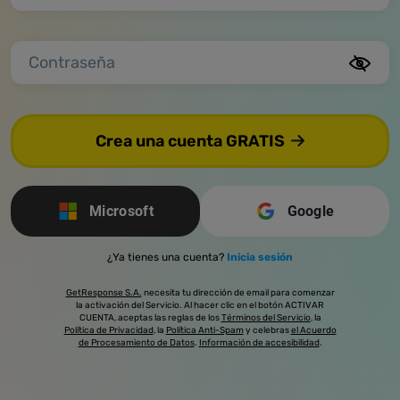
Contraseña
Crea una cuenta GRATIS
Microsoft
Google
¿Ya tienes una cuenta?
Inicia sesión
GetResponse S.A.
necesita tu dirección de email para comenzar
la activación del Servicio. Al hacer clic en el botón ACTIVAR
CUENTA, aceptas las reglas de los
Términos del Servicio
, la
Política de Privacidad
, la
Política Anti-Spam
y celebras
el Acuerdo
de Procesamiento de Datos
.
Información de accesibilidad
.