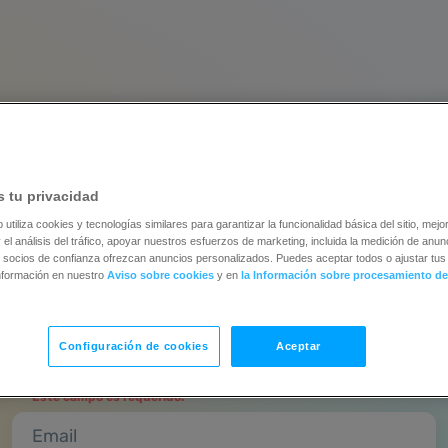
Crea una cuenta y
 tu privacidad
eba todas las funciones gr
b utiliza cookies y tecnologías similares para garantizar la funcionalidad básica del sitio, mejor
 el análisis del tráfico, apoyar nuestros esfuerzos de marketing, incluida la medición de anunc
durante 14 días
 socios de confianza ofrezcan anuncios personalizados. Puedes aceptar todos o ajustar tus 
nformación en nuestro
Aviso sobre cookies
y en
la Información sobre procesamiento de
Sin tarjeta de crédito | Actualiza cuando estés listo
Configuración de cookies
Aceptar
Nombre completo
Este campo es requerido.
Email