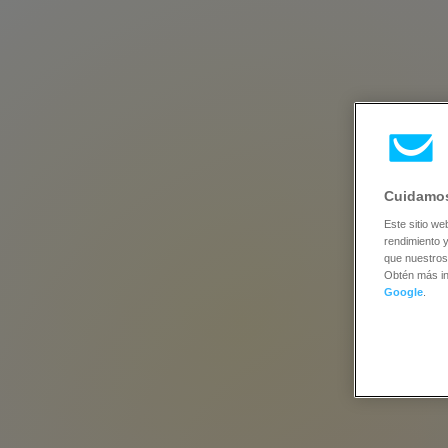
Cuidamos
pru
Este sitio we
rendimiento y
que nuestros
Obtén más i
Google
.