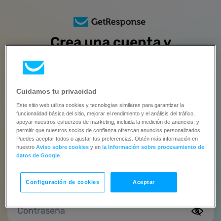
Crea una cuenta y
prueba todas las funciones
gratis
durante 14 días
Cuidamos tu privacidad
Este sitio web utiliza cookies y tecnologías similares para garantizar la
Sin tarjeta de crédito | Actualiza cuando estés listo
funcionalidad básica del sitio, mejorar el rendimiento y el análisis del tráfico,
apoyar nuestros esfuerzos de marketing, incluida la medición de anuncios, y
Nombre completo
permitir que nuestros socios de confianza ofrezcan anuncios personalizados.
Puedes aceptar todos o ajustar tus preferencias. Obtén más información en
nuestro
Aviso sobre cookies
y en
la Información sobre procesamiento de
Este campo es requerido.
datos de Google
.
Email
Configuración de cookies
Aceptar
Contraseña