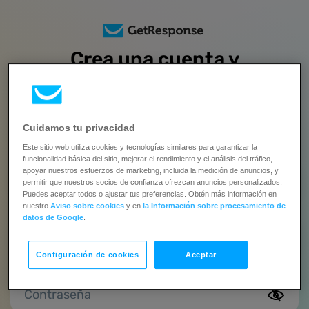
Crea una cuenta y
prueba todas las funciones
gratis
durante 14 días
Cuidamos tu privacidad
Este sitio web utiliza cookies y tecnologías similares para garantizar la
Sin tarjeta de crédito | Actualiza cuando estés listo
funcionalidad básica del sitio, mejorar el rendimiento y el análisis del tráfico,
apoyar nuestros esfuerzos de marketing, incluida la medición de anuncios, y
Nombre completo
permitir que nuestros socios de confianza ofrezcan anuncios personalizados.
Puedes aceptar todos o ajustar tus preferencias. Obtén más información en
nuestro
Aviso sobre cookies
y en
la Información sobre procesamiento de
Este campo es requerido.
datos de Google
.
Email
Configuración de cookies
Aceptar
Contraseña