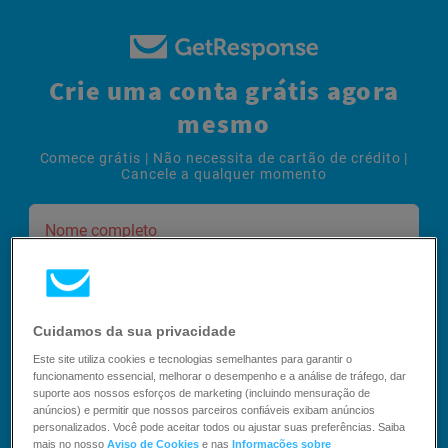
Crie uma conta grátis agora
mesmo
Comece grátis | Não necessita de cartão de crédito |
Cancele a qualquer momento
Nome completo
Este campo é obrigatório.
E-mail
Cuidamos da sua privacidade
Este site utiliza cookies e tecnologias semelhantes para garantir o
funcionamento essencial, melhorar o desempenho e a análise de tráfego, dar
Senha
suporte aos nossos esforços de marketing (incluindo mensuração de
anúncios) e permitir que nossos parceiros confiáveis exibam anúncios
personalizados. Você pode aceitar todos ou ajustar suas preferências. Saiba
mais no nosso
Aviso de Cookies
e nas
Informações sobre