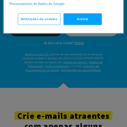
Processamento de Dados do Google
.
CRIAR CONTA
Definições de cookies
Aceitar
Microsoft
Google
Já tem uma conta?
Entrar
GetResponse S.A.
precisa do seu endereço de e-mail para
começar a ativar o Serviço. Ao clicar no botão ATIVAR CONTA,
declaro aceitar as regras dos
Termos de Serviço
,
Política de
Privacidade
,
Política Anti-Spam
e concluo
o Acordo de
Processamento de Dados
.
Informações de acessibilidade
.
Crie
e-mails
atraentes
com apenas alguns