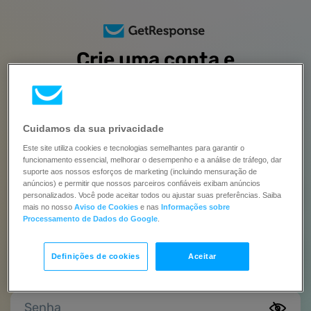
Crie uma conta e
experimente todos os
recursos
gratuitamente por 14 dias
Cuidamos da sua privacidade
Este site utiliza cookies e tecnologias semelhantes para garantir o
Nenhum cartão de crédito é necessário | Faça upgrade quando
funcionamento essencial, melhorar o desempenho e a análise de tráfego, dar
estiver pronto
suporte aos nossos esforços de marketing (incluindo mensuração de
anúncios) e permitir que nossos parceiros confiáveis exibam anúncios
Nome completo
personalizados. Você pode aceitar todos ou ajustar suas preferências. Saiba
mais no nosso
Aviso de Cookies
e nas
Informações sobre
Processamento de Dados do Google
.
Este campo é obrigatório.
E-mail
Definições de cookies
Aceitar
Senha